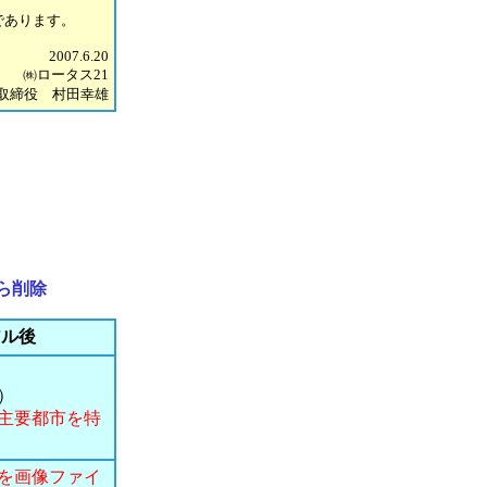
であります。
2007.6.20
㈱ロータス21
取締役 村田幸雄
ら削除
アル後
）
主要都市を特
号を画像ファイ