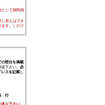
則として期間満
。
差し替えはでき
ります。）ので
どの部分を掲載
郵送下さい。
必
ドレスを記載
し
Ｆ
係 行
お送り下さい。