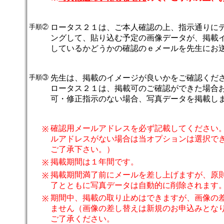
手順②
ロータス２１は、ご本人確認の上、指示通りに
ングして、貼り込む予定の画像データが、掲載
しているかどうかの確認のｅメールを先生にお
手順③
先生は、掲載のイメージが良いかをご確認くだ
ロータス２１は、掲載可のご確認ができた場合
可・修正指示のない場合、写真データを掲載し
確認用メールアドレスを必ず記載してください
※
ルアドレスがない場合は当オプションは選択で
ご了承下さい。）
掲載期間は１年間です。
※
掲載期間満了前にメールを差し上げますが、原
※
了とともに写真データは自動的に削除されます
期間中、掲載の取り止めはできますが、画像の
※
ません（画像の差し替えは新規のお申込みとな
ご了承ください。