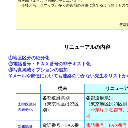
解を賜りますようお願い申し上げます。
今後とも、当マップが多くの皆様のお役に立てるよう願うもの
代表
リニューアルの内容
①地区区分の細分化
②電話番号・ＦＡＸ番号の非テキスト化
③写真掲載オプションの追加
④メールや郵便においても連絡のつかない先生をリストか
従来
リニュー
各都道府県別
各都道府県別
（東京地区は23区
（東京地区は23区別
①地区区分
の細分化
別）
⇒
県庁所在都市、
掲
電話番号、FAX番
電話番号、FAX番
②電話番