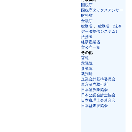
国税庁
国税庁タックスアンサー
財務省
金融庁
総務省
、
総務省 （法令
データ提供システム）
法務省
経済産業省
官公庁一覧
その他
官報
衆議院
参議院
裁判所
企業会計基準委員会
東京証券取引所
日本証券業協会
日本公認会計士協会
日本税理士会連合会
日本監査役協会