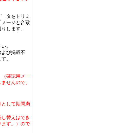
データをトリミ
イメージと合致
送りします。
さい。
および掲載不
ます。
。（確認用メー
きませんので、
則として期間満
。
差し替えはでき
ります。）ので