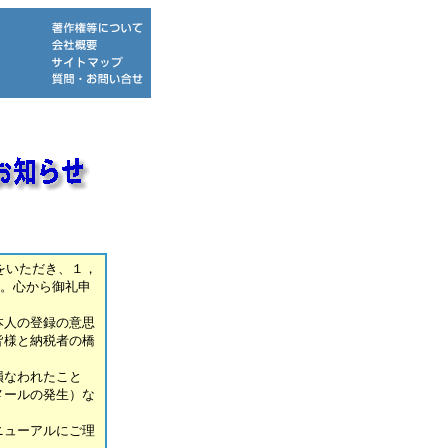
をいただき、１，
た。心から御礼申
本人の登録の意思
皆様と納税者の橋
損なわれたこと
メールの発生）な
ニューアルにご理