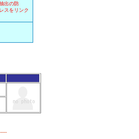
抽出の防
レスをリンク
---