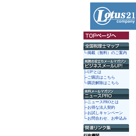
└-掲載（無料）のご案内
├-UP!とは
├-ご購読はこちら
└-購読解除はこちら
├-ニュースPROとは
├-お得な法人契約
├-お試しキャンペーン
└-お問合わせ、お申込み
行政機関