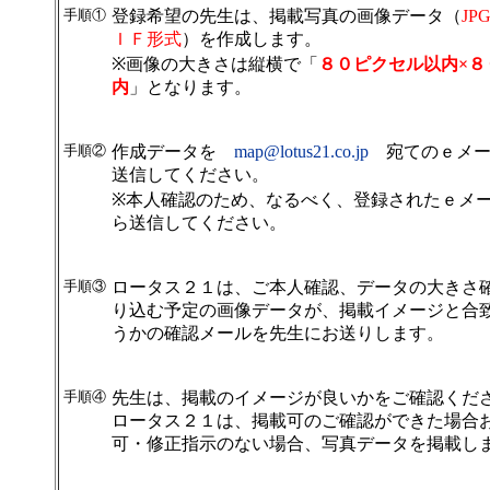
手順①
登録希望の先生は、掲載写真の画像データ（
J
ＩＦ形式
）を作成します。
※画像の大きさは縦横で「
８０ピクセル以内×８
内
」となります。
手順②
作成データを
map@lotus21.co.jp
宛てのｅメー
送信してください。
※本人確認のため、なるべく、登録されたｅメ
ら送信してください。
手順③
ロータス２１は、ご本人確認、データの大きさ
り込む予定の画像データが、掲載イメージと合
うかの確認メールを先生にお送りします。
手順④
先生は、掲載のイメージが良いかをご確認くだ
ロータス２１は、掲載可のご確認ができた場合
可・修正指示のない場合、写真データを掲載し