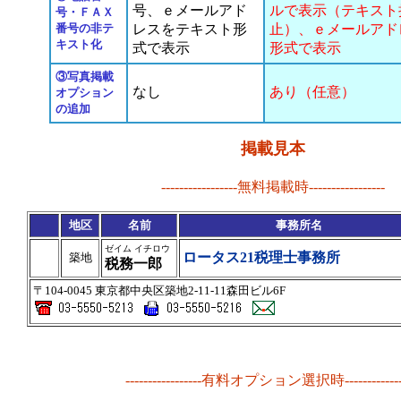
号、ｅメールアド
ルで表示（テキスト
号・ＦＡＸ
番号の非テ
レスをテキスト形
止）、ｅメールアド
キスト化
式で表示
形式で表示
③写真掲載
なし
あり（任意）
オプション
の追加
掲載見本
-----------------無料掲載時-----------------
地区
名前
事務所名
ゼイム イチロウ
ロータス21税理士事務所
築地
税務一郎
〒104-0045 東京都中央区築地2-11-11森田ビル6F
-----------------有料オプション選択時--------------