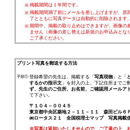
掲載期間は１年間です。
※
掲載期間満了前にメールを差し上げますが、原
※
了とともに写真データは自動的に削除されます
期間中、掲載の取り止めはできますが、画像の
※
ません（画像の差し替えは新規のお申込みとな
ご了承ください。
プリント写真を郵送する方法
手順①
登録希望の先生は、掲載する「
写真現物
」と「
するかの指示文
」を封入の上、下記住所までご
ず、先生のご住所、お名前、ご確認用メールア
て下さい。
〒１０４－００４５
東京都中央区築地２－１１－１１ 森田ビル６
㈱ロータス２１ 全国税理士マップ 写真掲載
※
写真は返却いたしません
ので、ご了承の上、