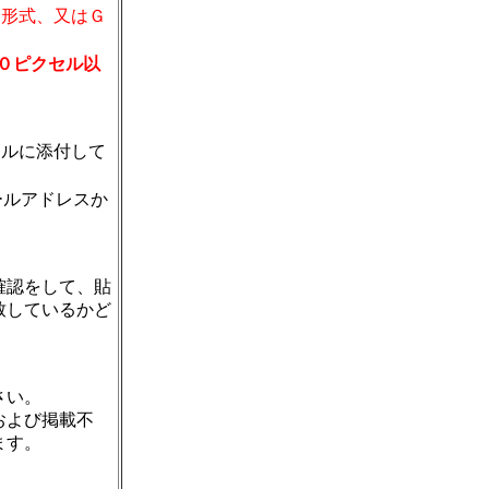
PG形式、又はＧ
０ピクセル以
ルに添付して
ールアドレスか
確認をして、貼
致しているかど
さい。
および掲載不
ます。