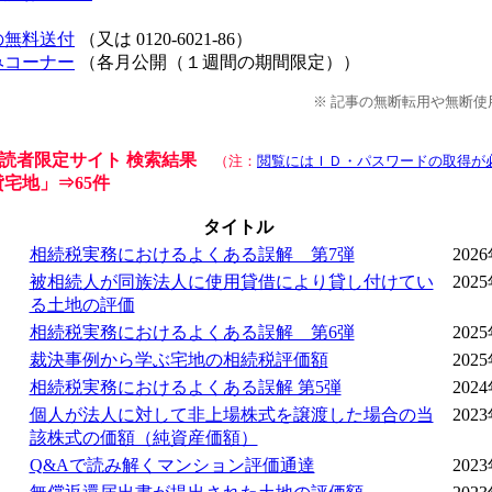
の無料送付
（又は 0120-6021-86）
みコーナー
（各月公開（１週間の期間限定））
※ 記事の無断転用や無断
ter 読者限定サイト 検索結果
（注：
閲覧にはＩＤ・パスワードの取得が
宅地
」
⇒65件
タイトル
相続税実務におけるよくある誤解 第7弾
202
被相続人が同族法人に使用貸借により貸し付けてい
202
る土地の評価
相続税実務におけるよくある誤解 第6弾
202
裁決事例から学ぶ宅地の相続税評価額
202
相続税実務におけるよくある誤解 第5弾
202
個人が法人に対して非上場株式を譲渡した場合の当
202
該株式の価額（純資産価額）
Q&Aで読み解くマンション評価通達
202