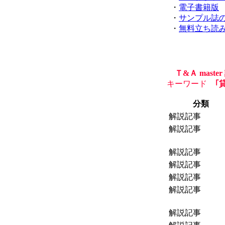
・
電子書籍版
・
サンプル誌
・
無料立ち読
Ｔ&Ａ mas
キーワード
｢貸
分類
解説記事
解説記事
解説記事
解説記事
解説記事
解説記事
解説記事