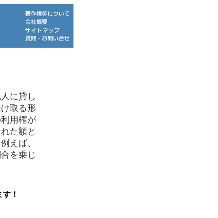
人に貸し
受け取る形
の利用権が
された額と
。例えば、
割合を乗じ
ます！