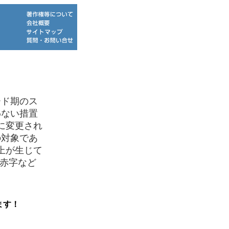
ド期のス
わない措置
に変更され
の対象であ
上が生じて
が赤字など
ます！