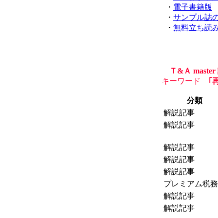
・
電子書籍版
・
サンプル誌
・
無料立ち読
Ｔ&Ａ mas
キーワード
｢再
分類
解説記事
解説記事
解説記事
解説記事
解説記事
プレミアム税務
解説記事
解説記事