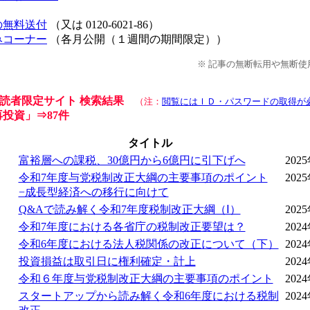
の無料送付
（又は 0120-6021-86）
みコーナー
（各月公開（１週間の期間限定））
※ 記事の無断転用や無断
ter 読者限定サイト 検索結果
（注：
閲覧にはＩＤ・パスワードの取得が
投資
」
⇒87件
タイトル
富裕層への課税、30億円から6億円に引下げへ
202
令和7年度与党税制改正大綱の主要事項のポイント
202
−成長型経済への移行に向けて
Q&Aで読み解く令和7年度税制改正大綱（Ⅰ）
202
令和7年度における各省庁の税制改正要望は？
202
令和6年度における法人税関係の改正について（下）
202
投資損益は取引日に権利確定・計上
202
令和６年度与党税制改正大綱の主要事項のポイント
202
スタートアップから読み解く令和6年度における税制
202